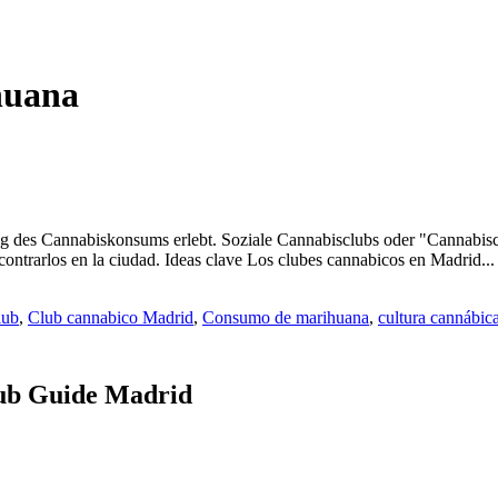
huana
eg des Cannabiskonsums erlebt. Soziale Cannabisclubs oder "Cannabisclu
ontrarlos en la ciudad. Ideas clave Los clubes cannabicos en Madrid..
lub
,
Club cannabico Madrid
,
Consumo de marihuana
,
cultura cannábic
lub Guide Madrid