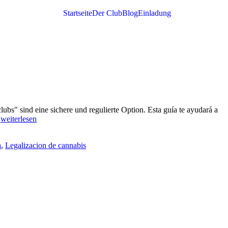
Startseite
Der Club
Blog
Einladung
bs" sind eine sichere und regulierte Option. Esta guía te ayudará a
.
weiterlesen
a
,
Legalizacion de cannabis