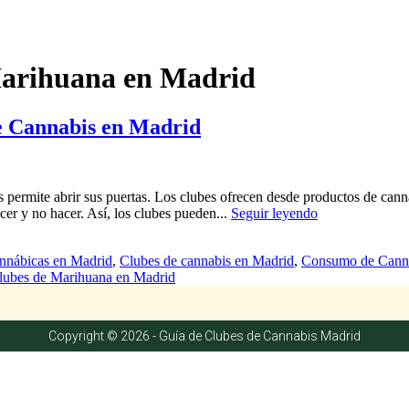
Marihuana en Madrid
e Cannabis en Madrid
es permite abrir sus puertas. Los clubes ofrecen desde productos de cann
cer y no hacer. Así, los clubes pueden...
Seguir leyendo
nnábicas en Madrid
,
Clubes de cannabis en Madrid
,
Consumo de Canna
lubes de Marihuana en Madrid
Copyright © 2026 - Guía de Clubes de Cannabis Madrid