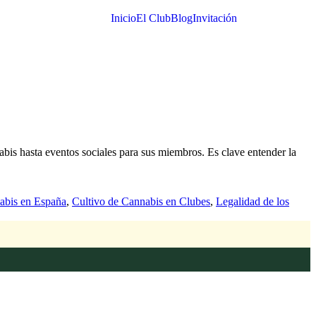
Inicio
El Club
Blog
Invitación
abis hasta eventos sociales para sus miembros. Es clave entender la
bis en España
,
Cultivo de Cannabis en Clubes
,
Legalidad de los