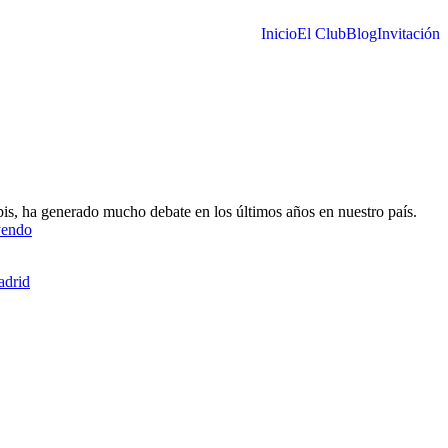
Inicio
El Club
Blog
Invitación
s, ha generado mucho debate en los últimos años en nuestro país.
¿Es
yendo
legal
la
adrid
marihuana
en
España?
Descúbrelo