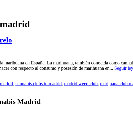
 madrid
relo
e la marihuana en España. La marihuana, también conocida como cannabi
 hacer con respecto al consumo y posesión de marihuana en...
Seguir le
 madrid
,
cannabis clubs in madrid
,
madrid weed club
,
marijuana club m
nnabis Madrid