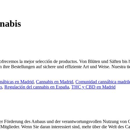
nnabis
ofrecemos la mejor selección de productos. Von Blüten und Säften bis 
ihre Bestellungen auf sichere und effiziente Art und Weise. Nuestra ti
nábicas en Madrid
,
Cannabis en Madrid
,
Comunidad cannábica madril
is
,
Regulación del cannabis en España
,
THC y CBD en Madrid
der Förderung des Anbaus und der verantwortungsvollen Nutzung von Ca
 Mitglieder. Wenn Sie daran interessiert sind, mehr über die Welt des C