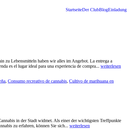
Startseite
Der Club
Blog
Einladung
hin zu Lebensmitteln haben wir alles im Angebot. La entrega a
Madrid
enda es el lugar ideal para una experiencia de compra...
weiterlesen
thc
eña
,
Consumo recreativo de cannabis
,
Cultivo de marihuana en
nnabis in der Stadt widmet. Als einer der wichtigsten Treffpunkte
Asociación
annabis zu erfahren, können Sie sich...
weiterlesen