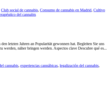
Cannábica
en
,
Club social de cannabis
,
Consumo de cannabis en Madrid
,
Cultivo
Madrid
erapéutico del cannabis
 den letzten Jahren an Popularität gewonnen hat. Begleiten Sie uns
Ex
 zu werden, näher bringen werden. Aspectos clave Descubre qué es...
el
mu
de
del cannabis
,
experiencias cannábicas
,
legalización del cannabis
,
42
ca
co
no