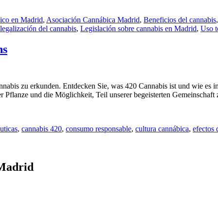
ico en Madrid
,
Asociación Cannábica Madrid
,
Beneficios del cannabis
legalización del cannabis
,
Legislación sobre cannabis en Madrid
,
Uso t
ns
Cannabis zu erkunden. Entdecken Sie, was 420 Cannabis ist und wie es in
er Pflanze und die Möglichkeit, Teil unserer begeisterten Gemeinschaft
éuticas
,
cannabis 420
,
consumo responsable
,
cultura cannábica
,
efectos 
 Madrid