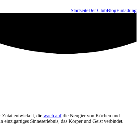
Startseite
Der Club
Blog
Einladung
r Zutat entwickelt, die
wach auf
die Neugier von Köchen und
 einzigartiges Sinneserlebnis, das Körper und Geist verbindet.