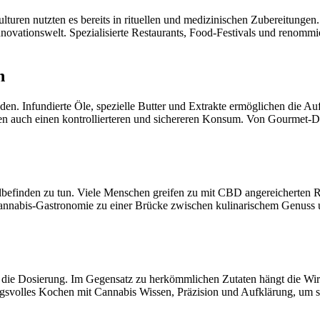
turen nutzten es bereits in rituellen und medizinischen Zubereitungen
novationswelt. Spezialisierte Restaurants, Food-Festivals und renommi
n
en. Infundierte Öle, spezielle Butter und Extrakte ermöglichen die A
 auch einen kontrollierteren und sichereren Konsum. Von Gourmet-Desse
befinden zu tun. Viele Menschen greifen zu mit CBD angereicherten R
nabis-Gastronomie zu einer Brücke zwischen kulinarischem Genuss und
t die Dosierung. Im Gegensatz zu herkömmlichen Zutaten hängt die W
ngsvolles Kochen mit Cannabis Wissen, Präzision und Aufklärung, um 