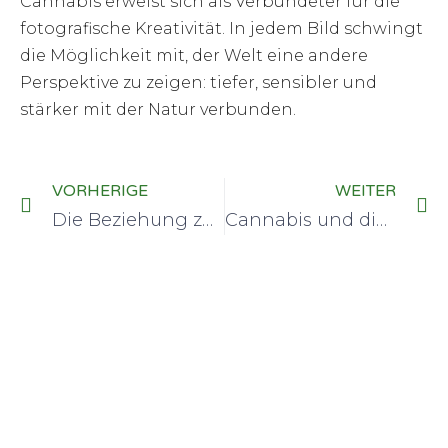
Cannabis erweist sich als Verbündeter für die
fotografische Kreativität. In jedem Bild schwingt
die Möglichkeit mit, der Welt eine andere
Perspektive zu zeigen: tiefer, sensibler und
stärker mit der Natur verbunden.
VORHERIGE
WEITER
Die Beziehung zwischen Cannabis und Immunität: Versprechen oder Besorgnis?
Cannabis und die Gastronomie: Wie die Pflanze die Kochkunst revolutioniert