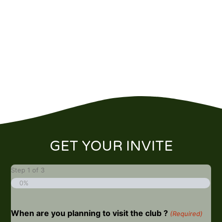
GET YOUR INVITE
Step
1
of
3
0%
When are you planning to visit the club ?
(Required)