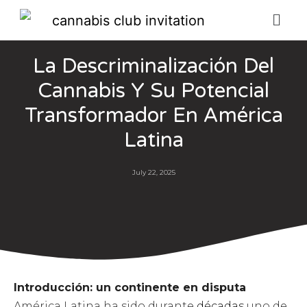
La Descriminalización Del
Cannabis Y Su Potencial
Transformador En América
Latina
July 22, 2025
Introducción: un continente en disputa
América Latina ha sido durante
décadas
uno de