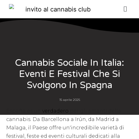
Cannabis Sociale In Italia:
Eventi E Festival Che Si
Svolgono In Spagna
15 aprile 2025
España es un
verdadero
per gli amanti della
cannabis. Da Barcellona a Irún, da Madrid a
Malaga, il Paese offre un'incredibile varietà di
festival, feste ed eventi culturali dedicati alla