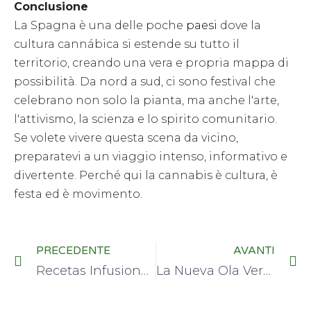
Conclusione
La Spagna è una delle poche
paesi
dove la
cultura cannábica si estende su tutto il
territorio, creando una vera e propria mappa di
possibilità. Da nord a sud, ci sono festival che
celebrano non solo la pianta, ma anche l'arte,
l'attivismo, la scienza e lo spirito comunitario.
Se volete vivere questa scena da vicino,
preparatevi a un viaggio intenso, informativo e
divertente. Perché qui la cannabis è cultura, è
festa ed è movimento.
PRECEDENTE
AVANTI
Recetas Infusionadas: Cucinare con la Cannabis senza errori
La Nueva Ola Verde: L'industria della cannabis e i rischi della sua commercializzazione