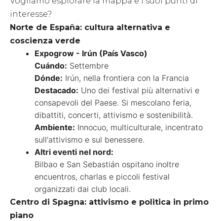
Vogliamo esplorare la mappa e i suoi punti di
interesse?
Norte de España: cultura alternativa e
coscienza verde
Expogrow - Irún (País Vasco)
Cuándo:
Settembre
Dónde:
Irún, nella frontiera con la Francia
Destacado:
Uno dei festival più alternativi e
consapevoli del Paese. Si mescolano feria,
dibattiti, concerti, attivismo e sostenibilità.
Ambiente:
Innocuo, multiculturale, incentrato
sull'attivismo e sul benessere.
Altri eventi nel nord:
Bilbao e San Sebastián ospitano inoltre
encuentros, charlas e piccoli festival
organizzati dai club locali.
Centro di Spagna: attivismo e politica in primo
piano