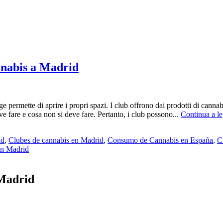
nnabis a Madrid
e permette di aprire i propri spazi. I club offrono dai prodotti di canna
e fare e cosa non si deve fare. Pertanto, i club possono...
Continua a l
id
,
Clubes de cannabis en Madrid
,
Consumo de Cannabis en España
,
C
en Madrid
 Madrid