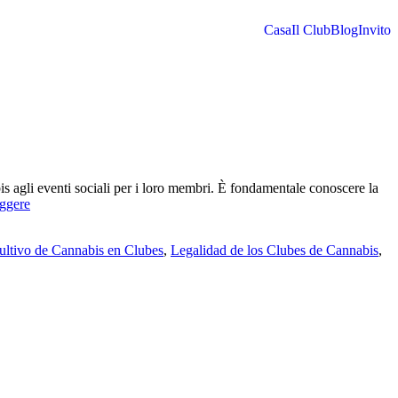
Casa
Il Club
Blog
Invito
bis agli eventi sociali per i loro membri. È fondamentale conoscere la
Conoce
eggere
el
Funcionamiento
ultivo de Cannabis en Clubes
,
Legalidad de los Clubes de Cannabis
,
de
los
Clubes
de
Cannabis
en
Madrid