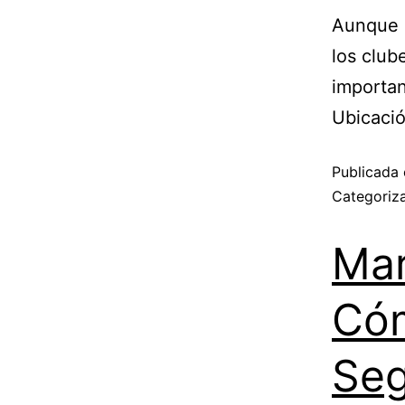
Aunque 
los club
importan
Ubicaci
Publicada 
Categori
Mar
Cóm
Seg