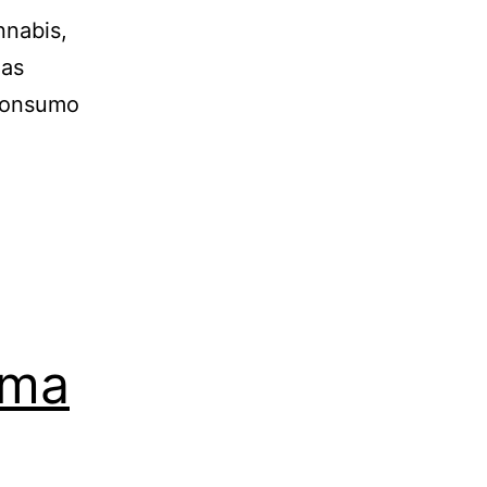
nnabis,
ias
 Consumo
rma