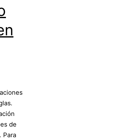
o
en
iaciones
glas.
ación
nes de
. Para