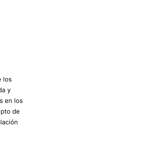
 los
da y
s en los
epto de
lación