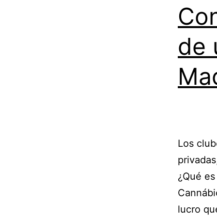
Con
de 
Mad
Los clu
privadas
¿Qué es
Cannábic
lucro qu