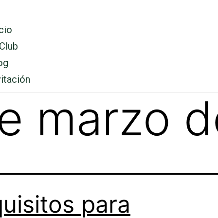
icio
 Club
og
vitación
e marzo 
uisitos para