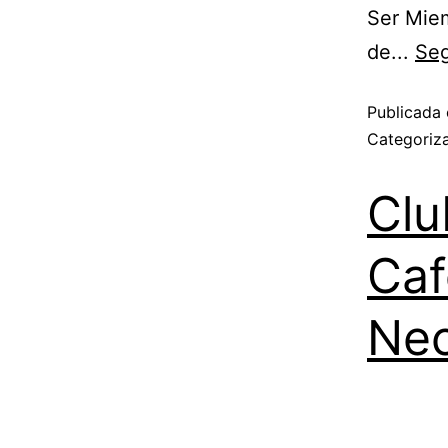
Ser Mie
de...
Seg
Publicada 
Categori
Clu
Caf
Nec