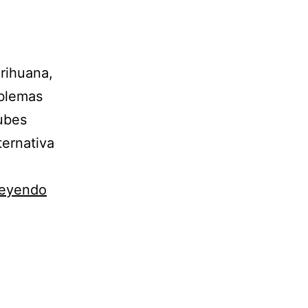
arihuana,
oblemas
lubes
ernativa
leyendo