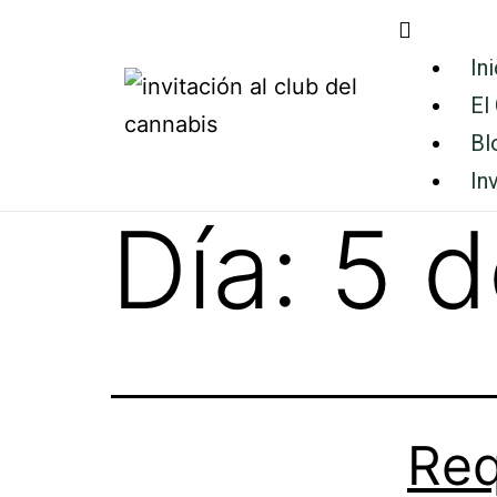
In
El
Bl
In
Día:
5 d
Req