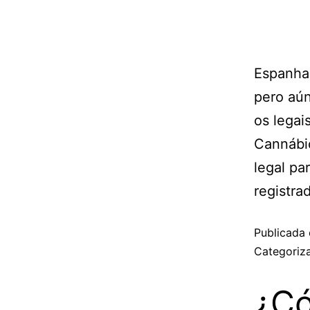
Espanha 
pero aún
os legai
Cannábic
legal pa
registra
Publicada 
Categori
¿Có