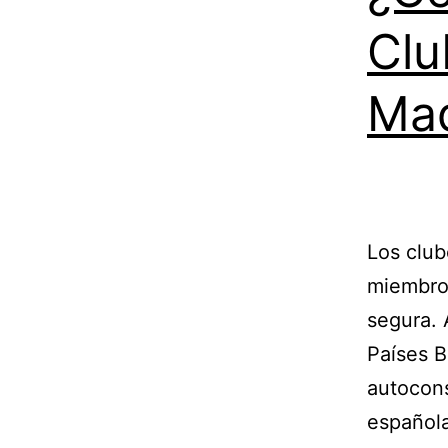
Clu
Mad
Los club
miembro
segura. 
Países B
autocons
española