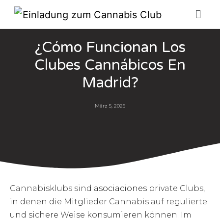
¿Cómo Funcionan Los
Clubes Cannábicos En
Madrid?
März 5, 2025
Cannabisklubs sind
asociaciones
private Clubs,
in denen die Mitglieder Cannabis auf regulierte
und sichere Weise konsumieren können. Im