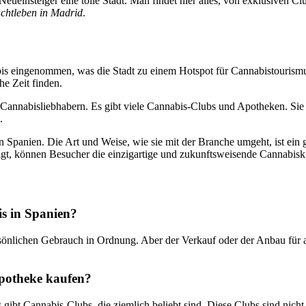
eueinsteiger eine tolle Stadt. Man findet hier alles, von exklusiven Clu
chtleben in Madrid
.
is eingenommen, was die Stadt zu einem Hotspot für Cannabistourismu
he Zeit finden.
on Cannabisliebhabern. Es gibt viele Cannabis-Clubs und Apotheken. S
.
 Spanien. Die Art und Weise, wie sie mit der Branche umgeht, ist ein 
lgt, können Besucher die einzigartige und zukunftsweisende Cannabisk
is in Spanien?
sönlichen Gebrauch in Ordnung. Aber der Verkauf oder der Anbau für a
Apotheke kaufen?
gibt Cannabis-Clubs, die ziemlich beliebt sind. Diese Clubs sind nicht 