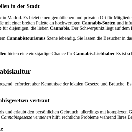
len in der Stadt
b
in Madrid. Es bietet einen gemütlichen und privaten Ort für Mitgliede
le
mit einer breiten Palette an hochwertigen
Cannabis-Sorten
und infu
b
für diejenigen, die lieben
Cannabis
. Der Schwerpunkt liegt auf dem 
inem
Cannabistourismus
Szene lebendig. Sie lassen die Besucher in das
llen
bieten eine einzigartige Chance für
Cannabis-Liebhaber
Es ist sc
abiskultur
gend, erfordert aber Kenntnisse der lokalen Gesetze und Bräuche. Es i
bisgesetzen vertraut
abis und erlaubt den persönlichen Gebrauch, allerdings mit komplexen G
 Cannabisgesetze verstehen
hilft, rechtliche Probleme während Ihres 
te