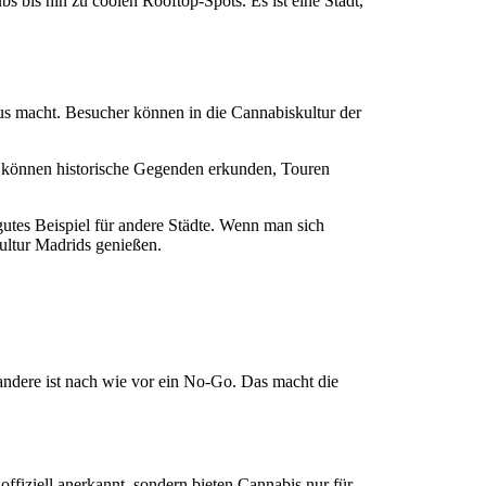
bs bis hin zu coolen Rooftop-Spots. Es ist eine Stadt,
s macht. Besucher können in die Cannabiskultur der
ie können historische Gegenden erkunden, Touren
gutes Beispiel für andere Städte. Wenn man sich
ultur Madrids genießen.
ndere ist nach wie vor ein No-Go. Das macht die
offiziell anerkannt, sondern bieten Cannabis nur für