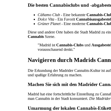
Die besten Cannabisclubs und -abgabestel
Cáñamo Club
- Eine bekannte
Cannabis-Clu
Dolce Vita
- Ein Favorit
Cannabisausgabestel
Grüner Planet
- Eine moderne
Cannabis-Clu
Diese und andere Orte haben die Stadt Madrid zu e
Cannabis
Szene.
"Madrid ist
Cannabis-Clubs
und
Ausgabeste
vorausschauend denkt."
Navigieren durch Madrids Cann
Die Erkundung der Madrider Cannabis-Kultur ist aufre
und spaßige Erfahrung zu machen.
Machen Sie sich mit den Madrider Canna
Madrid hat eine fortschrittliche Einstellung zu Cann
man Cannabis in der Stadt konsumiert.
Die Madrider
Umarmung der lokalen Cannabis-Etiket