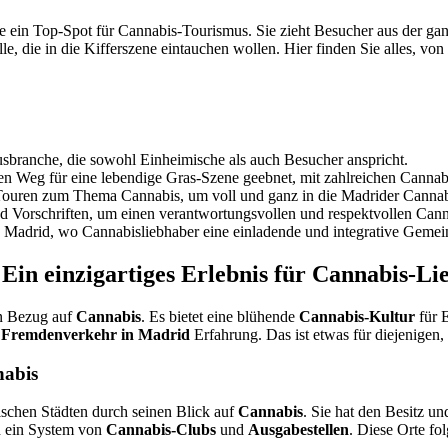
ute ein Top-Spot für Cannabis-Tourismus. Sie zieht Besucher aus der ga
le, die in die Kifferszene eintauchen wollen. Hier finden Sie alles, vo
usbranche, die sowohl Einheimische als auch Besucher anspricht.
 den Weg für eine lebendige Gras-Szene geebnet, mit zahlreichen Cann
e Touren zum Thema Cannabis, um voll und ganz in die Madrider Cannab
nd Vorschriften, um einen verantwortungsvollen und respektvollen Can
 Madrid, wo Cannabisliebhaber eine einladende und integrative Gemein
Ein einzigartiges Erlebnis für Cannabis-Li
in Bezug auf
Cannabis
. Es bietet eine blühende
Cannabis-Kultur
für E
 Fremdenverkehr in Madrid
Erfahrung. Das ist etwas für diejenigen,
nabis
ischen Städten durch seinen Blick auf
Cannabis
. Sie hat den Besitz 
ch ein System von
Cannabis-Clubs
und
Ausgabestellen
. Diese Orte fo