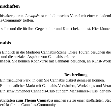
arschaften
abis akzeptieren.
Lavapiés
ist ein böhmisches Viertel mit einer einlade
is-Community treffen.
sollte und die für ihre Gegenkultur und Kunst bekannt ist. Hier könne
nabis
 Einblick in die Madrider Cannabis-Szene. Diese Touren besuchen die
 und die sozialen Aspekte von Cannabis erfahren.
nnabis
. Sie können Kochkurse mit Cannabis besuchen, an Kunst-Works
Beschreibung
Ein friedlicher Park, in dem Sie Cannabis diskret genießen können.
Ein monatlicher Markt mit Cannabis-Verkäufern, Workshops und Veran
Ein schwimmender Cannabis-Club auf dem Manzanares-Fluss, der einen 
tivitäten zum Thema Cannabis
machen sie zu einer großartigen Sta
perfekt für die Cannabis-Community.