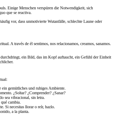
puls. Einige Menschen verspüren die Notwendigkeit, sich
guo que se reactiva.
äufig vor, dass unmotivierte Wutanfälle, schlechte Laune oder
ritual. A través de él sentimos, nos relacionamos, creamos, sanamos.
urchdringt, ein Bild, das im Kopf auftaucht, ein Gefühl der Einheit
chlicher.
tual:
ie ein gemütliches und ruhiges Ambiente.
 momento. ¿Soltar? ¿Comprender? ¿Sanar?
 sea vibracional, sin letra.
a qué cambia.
 Si necesitas llorar o reír, hazlo.
onido, a la planta.