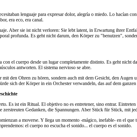
ecesitaban lenguaje para expresar dolor, alegría o miedo. Lo hacían co
or, era eco, era canal.
e. Aber sie ist nicht verloren: Sie lebt latent, in Erwartung ihrer Entf
ral profunda. Es geht nicht darum, den Körper zu "benutzen", sondern 
a con el cuerpo desde un lugar completamente distinto. Es geht nicht d
úsculos antworten. El sistema nervioso se abre.
ur mit den Ohren zu hören, sondern auch mit dem Gesicht, den Augen u
würde sich der Körper in ein Orchester verwandeln, das auf dem ganze
schichte
Es ist ein Ritual. El objetivo no es entretener, sino entrar. Eintreten
e zerstreuten Gedanken, die Spannungen. Aber Stück für Stück, mit jed
comienzan a moverse. Y llega un momento -mágico, inefable- en el que to
prendemos: el cuerpo no escucha el sonido... el cuerpo es el sonido.