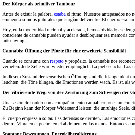
Der Körper als primitiver Tambour
Antes de existir la palabra,
estaba
el ritmo. Nuestros antepasados no n
emitiendo sonidos guturales que surgían del vientre. El cuerpo era tamb
Hoy, en la modernidad racional y acelerada, hemos olvidado ese lenguaj
consciente de cannabis pueden ayudar a desbloquear esa memoria corpo
mitschwingt.
Cannabis: Öffnung der Pforte für eine erweiterte Sensibilität
Cuando se consume con
respeto
y propósito, la cannabis nos reconect
vertiefen. Jede Zelle wird wieder empfänglich. La piel escucha. Los m
In diesem Zustand der sensorischen Öffnung sind die Klänge nicht n
leuchten, die Töne klingen, die Emotionen werden wach. Es ist, als 
Der vibrierende Weg: von der Zerstörung zum Schweigen der Ge
Una sesión de sonido con acompañamiento cannábico no es un concierto. 
Zu Beginn kann der Körper Widerstand leisten: die unruhige Seele, di
El cuerpo empieza a soltar. Las defensas se derriten. Las emociones 
dentro. Vibra en el pecho, en el abdomen, en las manos. Entonces com
Spontane Bewegungen, Energieliberalisierung