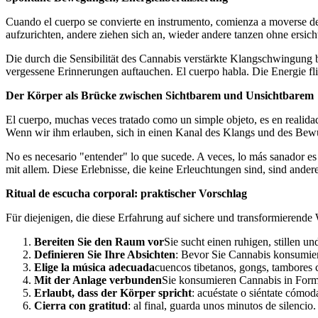
Cuando el cuerpo se convierte en instrumento, comienza a moverse de
aufzurichten, andere ziehen sich an, wieder andere tanzen ohne ersich
Die durch die Sensibilität des Cannabis verstärkte Klangschwingung 
vergessene Erinnerungen auftauchen. El cuerpo habla. Die Energie fli
Der Körper als Brücke zwischen Sichtbarem und Unsichtbarem
El cuerpo, muchas veces tratado como un simple objeto, es en realidad
Wenn wir ihm erlauben, sich in einen Kanal des Klangs und des Bewus
No es necesario "entender" lo que sucede. A veces, lo más sanador es
mit allem. Diese Erlebnisse, die keine Erleuchtungen sind, sind ande
Ritual de escucha corporal: praktischer Vorschlag
Für diejenigen, die diese Erfahrung auf sichere und transformierende 
Bereiten Sie den Raum vor
Sie sucht einen ruhigen, stillen 
Definieren Sie Ihre Absichten
: Bevor Sie Cannabis konsumier
Elige la música adecuada
cuencos tibetanos, gongs, tambores ch
Mit der Anlage verbunden
Sie konsumieren Cannabis in Form 
Erlaubt, dass der Körper spricht
: acuéstate o siéntate cómoda
Cierra con gratitud
: al final, guarda unos minutos de silencio