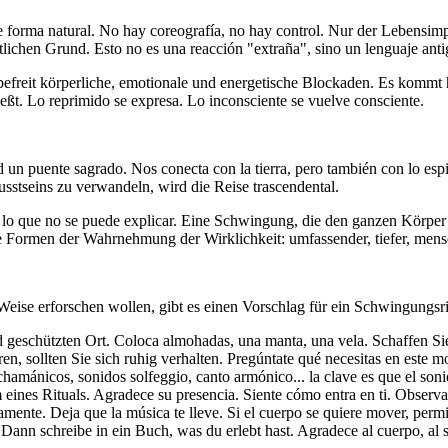
 forma natural. No hay coreografía, no hay control. Nur der Lebensim
tlichen Grund. Esto no es una reacción "extraña", sino un lenguaje anti
befreit körperliche, emotionale und energetische Blockaden. Es kommt h
eßt. Lo reprimido se expresa. Lo inconsciente se vuelve consciente.
 un puente sagrado. Nos conecta con la tierra, pero también con lo espi
stseins zu verwandeln, wird die Reise trascendental.
 lo que no se puede explicar. Eine Schwingung, die den ganzen Körper d
re Formen der Wahrnehmung der Wirklichkeit: umfassender, tiefer, mens
Weise erforschen wollen, gibt es einen Vorschlag für ein Schwingungsri
und geschützten Ort. Coloca almohadas, una manta, una vela. Schaffen S
en, sollten Sie sich ruhig verhalten. Pregúntate qué necesitas en este
amánicos, sonidos solfeggio, canto armónico... la clave es que el sonido
eines Rituals. Agradece su presencia. Siente cómo entra en ti. Observ
mente. Deja que la música te lleve. Si el cuerpo se quiere mover, permite.
. Dann schreibe in ein Buch, was du erlebt hast. Agradece al cuerpo, al s