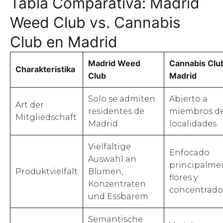
Tabla Comparativa: Madrid
Weed Club vs. Cannabis
Club en Madrid
Madrid Weed
Cannabis Club
Charakteristika
Club
Madrid
Solo se admiten
Abierto a
Art der
residentes de
miembros de
Mitgliedschaft
Madrid
localidades
Vielfältige
Enfocado
Auswahl an
principalme
Produktvielfalt
Blumen,
flores y
Konzentraten
concentrado
und Essbarem
Semantische