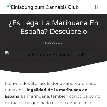
¿Es Legal La Marihuana En
España? Descúbrelo
März 29, 2024
Bienvenidos al artículo donde abordaremos el
tema de la
legalidad de la marihuana en
España
. La marihuana, también conocida como
cannabis, ha generado mucho debate en los